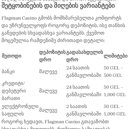
შეტყობინების და მიღების ვარიანტები
Flagman Casino გმობს მომხმარებელთა კომფორტს
და უზრუნველყოფს როგორც დეპოზიტის, ისე თანხის
გაწვდების სხვადასხვა ვარიანტებს. ქვემოთ
მოცემულია რამდენიმე ძირითადი დეტალი:
დეპოზიტის
გადასახდელის
მეთოდი
ლიმიტები
დრო
დრო
24 საათის
50 GEL –
ბანკი
მალევე
განმავლობაში
500 GEL
კრედიტი/
24 საათის
50 GEL –
დებეტური
მალევე
განმავლობაში
1,000 GEL
ბარათი
ელექტრონული
2 საათის
50 GEL –
მალევე
საფულის
განმავლობაში
1,000 GEL
როგორც ხედავთ, Flagman Casino გთავაზობთ