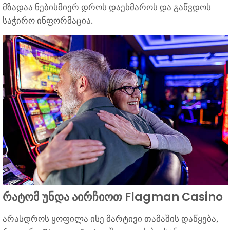
მზადაა ნებისმიერ დროს დაეხმაროს და გაწვდოს
საჭირო ინფორმაცია.
რატომ უნდა აირჩიოთ Flagman Casino
არასდროს ყოფილა ისე მარტივი თამაშის დაწყება,