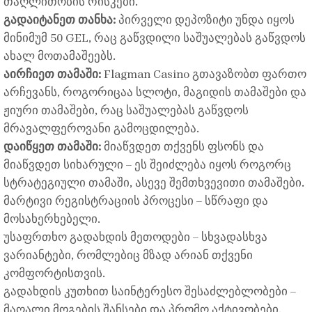
თაღლითობის რისკები.
გადაიტანეთ თანხა:
პირველი დეპოზიტი უნდა იყოს
მინიმუმ 50 GEL, რაც გაწვდილი საშუალებას გაწვდოს
ახალ მოთამაშეებს.
აირჩიეთ თამაში:
Flagman Casino გთავაზობთ ფართო
არჩევანს, როგორიცაა სლოტი, მაგიდის თამაშები და
ჟიური თამაშები, რაც საშუალებას გაწვდოს
მრავალფეროვანი გამოცდილება.
დაიწყეთ თამაში:
მიაწვდეთ თქვენს ფსონს და
მიაწვდეთ სიხარული – ეს შეიძლება იყოს როგორც
სტრატეგიული თამაში, ასევე შემთხვევითი თამაშები.
მარტივი რეგისტრაციის პროცესი – სწრაფი და
მოსახერხებელი.
უსაფრთხო გადახდის მეთოდები – სხვადასხვა
ვარიანტები, რომლებიც მზად არიან თქვენი
კომფორტისთვის.
გადახდის კუთხით საინტერესო შესაძლებლობები –
მაღალი მოგების შანსები და პრომო აქტივობები.