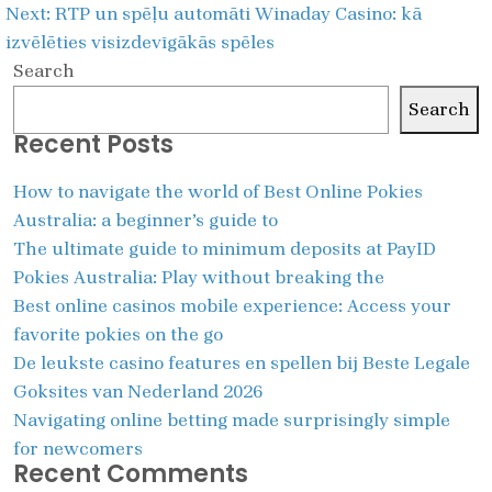
Next:
RTP un spēļu automāti Winaday Casino: kā
izvēlēties visizdevīgākās spēles
Search
Search
Recent Posts
How to navigate the world of Best Online Pokies
Australia: a beginner’s guide to
The ultimate guide to minimum deposits at PayID
Pokies Australia: Play without breaking the
Best online casinos mobile experience: Access your
favorite pokies on the go
De leukste casino features en spellen bij Beste Legale
Goksites van Nederland 2026
Navigating online betting made surprisingly simple
for newcomers
Recent Comments