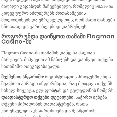
მაღალი გადახდის მაჩვენებელი, რომელიც 96.2%-ია,
კიდევ უფრო აძლიერებს მოთამაშეების
მოლოდინებს და უზრუნველყოფს, რომ მათი თანხები
სწრაფად და უპრობლემოდ დაბრუნდეს.
როგორ უნდა დაიწყოთ თამაში Flagman
Casino-ში
Flagman Casino-ში თამაშის დაწყება ძალიან
მარტივია. მიჰყევით ამ ნაბიჯებს და დაიწყეთ თქვენი
სათამაშო თავგადასავალი:
შექმენით ანგარიში:
რეგისტრაციის პროცესში უნდა
შეავსოთ პირადი ინფორმაცია, რაც მოიცავს თქვენს
სახელ-სიუჟეტს, ელ-ფოსტას და ტელეფონის ნომერს.
დაადასტურეთ თქვენი დეტალები:
საჭირო იქნება
თქვენი პირადობის დადასტურება, რათა
უზრუნველყოს უსაფრთხოება და შეამციროს