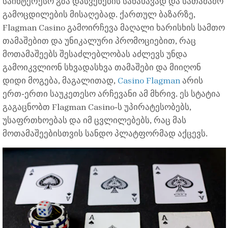
საინტერესო გზა დასვენების სანახავად და სათამაშო
გამოცდილების მისაღებად. ქართულ ბაზარზე,
Flagman Casino გამოირჩევა მაღალი ხარისხის სამთო
თამაშებით და უნიკალური პრომოციებით, რაც
მოთამაშეებს შესაძლებლობას აძლევს უნდა
გამოიკვლიონ სხვადასხვა თამაშები და მიიღონ
დიდი მოგება, მაგალითად,
Casino Flagman
არის
ერთ-ერთი საუკეთესო არჩევანი ამ მხრივ. ეს სტატია
გაგაცნობთ Flagman Casino-ს უპირატესობებს,
უსაფრთხოებას და იმ ცვლილებებს, რაც მას
მოთამაშეებისთვის სანდო პლატფორმად აქცევს.