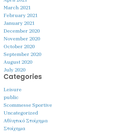
March 2021
February 2021
January 2021
December 2020
November 2020
October 2020
September 2020
August 2020
July 2020
Categories
Leisure
public
Scommesse Sportive
Uncategorized
Αθλητικό Στοίχημα
Στοίχημα