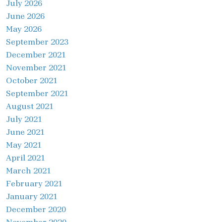
July 2026
June 2026
May 2026
September 2023
December 2021
November 2021
October 2021
September 2021
August 2021
July 2021
June 2021
May 2021
April 2021
March 2021
February 2021
January 2021
December 2020