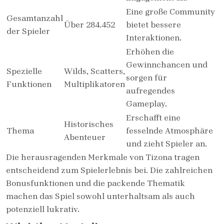
Eine große Community
Gesamtanzahl
Über 284.452
bietet bessere
der Spieler
Interaktionen.
Erhöhen die
Gewinnchancen und
Spezielle
Wilds, Scatters,
sorgen für
Funktionen
Multiplikatoren
aufregendes
Gameplay.
Erschafft eine
Historisches
Thema
fesselnde Atmosphäre
Abenteuer
und zieht Spieler an.
Die herausragenden Merkmale von Tizona tragen
entscheidend zum Spielerlebnis bei. Die zahlreichen
Bonusfunktionen und die packende Thematik
machen das Spiel sowohl unterhaltsam als auch
potenziell lukrativ.