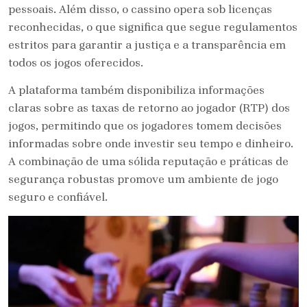
pessoais. Além disso, o cassino opera sob licenças
reconhecidas, o que significa que segue regulamentos
estritos para garantir a justiça e a transparência em
todos os jogos oferecidos.
A plataforma também disponibiliza informações
claras sobre as taxas de retorno ao jogador (RTP) dos
jogos, permitindo que os jogadores tomem decisões
informadas sobre onde investir seu tempo e dinheiro.
A combinação de uma sólida reputação e práticas de
segurança robustas promove um ambiente de jogo
seguro e confiável.