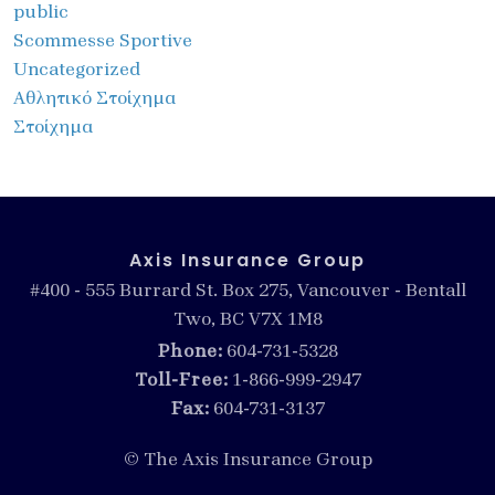
public
Scommesse Sportive
Uncategorized
Αθλητικό Στοίχημα
Στοίχημα
Axis Insurance Group
#400 - 555 Burrard St. Box 275, Vancouver - Bentall
Two, BC V7X 1M8
Phone:
604-731-5328
Toll-Free:
1-866-999-2947
Fax:
604-731-3137
© The Axis Insurance Group