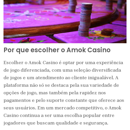
Por que escolher o Amok Casino
Escolher o Amok Casino é optar por uma experiência
de jogo diferenciada, com uma seleção diversificada
de jogos e um atendimento ao cliente inigualável. A
plataforma não só se destaca pela sua variedade de
opções de jogo, mas também pela rapidez nos
pagamentos e pelo suporte constante que oferece aos
seus usuários. Em um mercado competitivo, o Amok
Casino continua a ser uma escolha popular entre
jogadores que buscam qualidade e segurança.