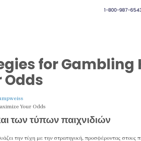
1-800-987-654
egies for Gambling 
r Odds
umpweiss
Maximize Your Odds
και των τύπων παιχνιδιών
δυάζει την τύχη με την στρατηγική, προσφέροντας στους π