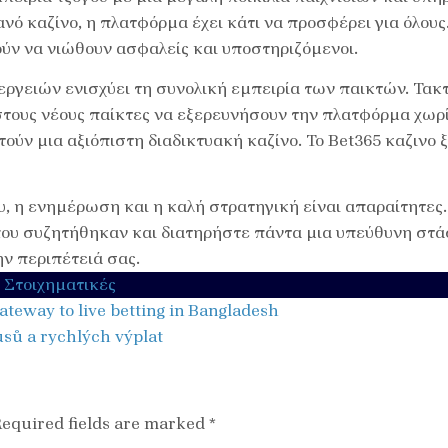
νό καζίνο, η πλατφόρμα έχει κάτι να προσφέρει για όλους
ούν να νιώθουν ασφαλείς και υποστηριζόμενοι.
γειών ενισχύει τη συνολική εμπειρία των παικτών. Τακτ
τους νέους παίκτες να εξερευνήσουν την πλατφόρμα χωρί
ούν μια αξιόπιστη διαδικτυακή καζίνο. Το Bet365 καζινο ξε
, η ενημέρωση και η καλή στρατηγική είναι απαραίτητες
που συζητήθηκαν και διατηρήστε πάντα μια υπεύθυνη στάσ
ην περιπέτειά σας.
 Στοιχηματικές
ateway to live betting in Bangladesh
sů a rychlých výplat
equired fields are marked
*