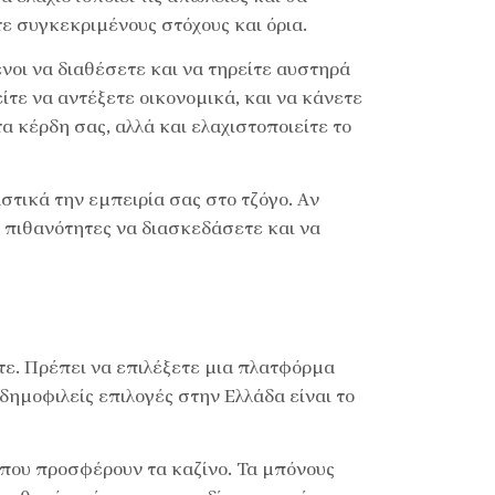
ε συγκεκριμένους στόχους και όρια.
νοι να διαθέσετε και να τηρείτε αυστηρά
τε να αντέξετε οικονομικά, και να κάνετε
α κέρδη σας, αλλά και ελαχιστοποιείτε το
τικά την εμπειρία σας στο τζόγο. Αν
 πιθανότητες να διασκεδάσετε και να
τε. Πρέπει να επιλέξετε μια πλατφόρμα
 δημοφιλείς επιλογές στην Ελλάδα είναι το
 που προσφέρουν τα καζίνο. Τα μπόνους