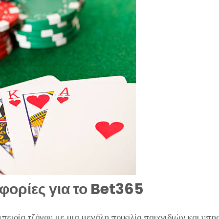
ορίες για το Bet365
ειρία τζόγου με μια μεγάλη ποικιλία παιχνιδιών και υπηρ