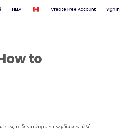
3
HELP
Create Free Account
Sign In
How to
αίκτες τη δυνατότητα να κερδίσουν, αλλά