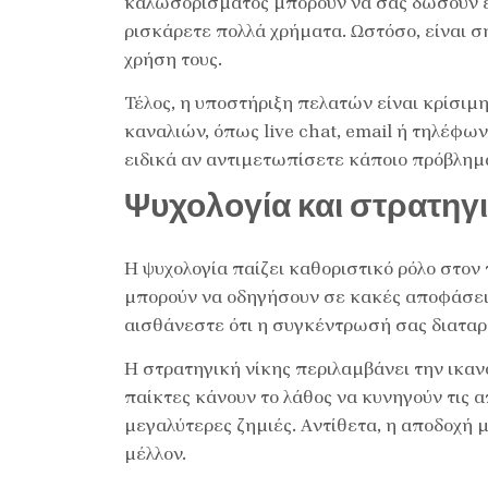
καλωσορίσματος μπορούν να σας δώσουν επ
ρισκάρετε πολλά χρήματα. Ωστόσο, είναι 
χρήση τους.
Τέλος, η υποστήριξη πελατών είναι κρίσιμ
καναλιών, όπως live chat, email ή τηλέφω
ειδικά αν αντιμετωπίσετε κάποιο πρόβλημα 
Ψυχολογία και στρατηγι
Η ψυχολογία παίζει καθοριστικό ρόλο στον
μπορούν να οδηγήσουν σε κακές αποφάσεις.
αισθάνεστε ότι η συγκέντρωσή σας διαταρά
Η στρατηγική νίκης περιλαμβάνει την ικανό
παίκτες κάνουν το λάθος να κυνηγούν τις 
μεγαλύτερες ζημιές. Αντίθετα, η αποδοχή 
μέλλον.