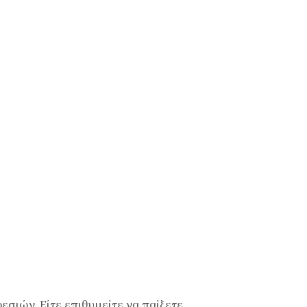
εσιών. Είτε επιθυμείτε να παίξετε