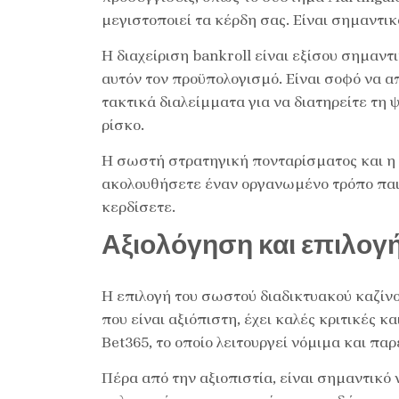
μεγιστοποιεί τα κέρδη σας. Είναι σημαντι
Η διαχείριση bankroll είναι εξίσου σημαντ
αυτόν τον προϋπολογισμό. Είναι σοφό να α
τακτικά διαλείμματα για να διατηρείτε τη 
ρίσκο.
Η σωστή στρατηγική πονταρίσματος και η κ
ακολουθήσετε έναν οργανωμένο τρόπο παιχν
κερδίσετε.
Αξιολόγηση και επιλογή
Η επιλογή του σωστού διαδικτυακού καζίνο
που είναι αξιόπιστη, έχει καλές κριτικές κ
Bet365, το οποίο λειτουργεί νόμιμα και πα
Πέρα από την αξιοπιστία, είναι σημαντικό