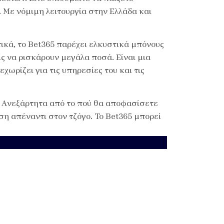
. Με νόμιμη λειτουργία στην Ελλάδα και
ικά, το Bet365 παρέχει ελκυστικά μπόνους
ς να ρισκάρουν μεγάλα ποσά. Είναι μια
χωρίζει για τις υπηρεσίες του και τις
. Ανεξάρτητα από το πού θα αποφασίσετε
η απέναντι στον τζόγο. Το Bet365 μπορεί