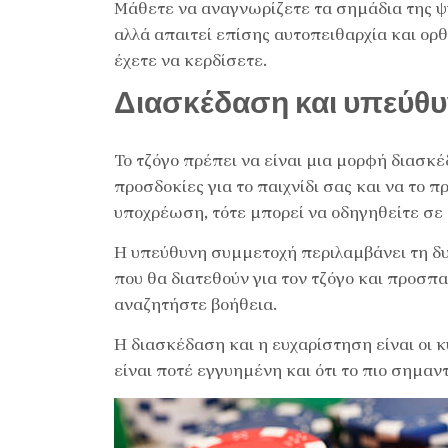
Μάθετε να αναγνωρίζετε τα σημάδια της ψυ
αλλά απαιτεί επίσης αυτοπειθαρχία και ο
έχετε να κερδίσετε.
Διασκέδαση και υπεύθ
Το τζόγο πρέπει να είναι μια μορφή διασκέ
προσδοκίες για το παιχνίδι σας και να το 
υποχρέωση, τότε μπορεί να οδηγηθείτε σε
Η υπεύθυνη συμμετοχή περιλαμβάνει τη δυ
που θα διατεθούν για τον τζόγο και προσπα
αναζητήστε βοήθεια.
Η διασκέδαση και η ευχαρίστηση είναι οι κ
είναι ποτέ εγγυημένη και ότι το πιο σημαν