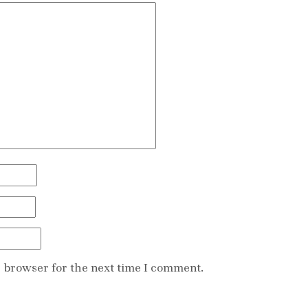
s browser for the next time I comment.