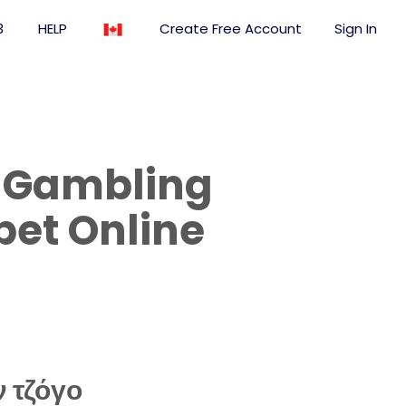
3
HELP
Create Free Account
Sign In
t Gambling
et Online
 τζόγο