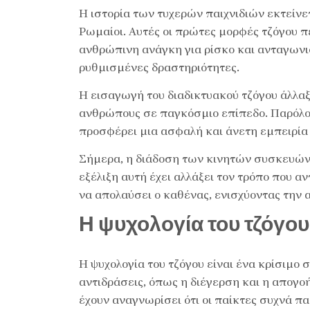
Η ιστορία των τυχερών παιχνιδιών εκτείνετα
Ρωμαίοι. Αυτές οι πρώτες μορφές τζόγου π
ανθρώπινη ανάγκη για ρίσκο και ανταγωνι
ρυθμισμένες δραστηριότητες.
Η εισαγωγή του διαδικτυακού τζόγου άλλαξ
ανθρώπους σε παγκόσμιο επίπεδο. Παρόλο 
προσφέρει μια ασφαλή και άνετη εμπειρία 
Σήμερα, η διάδοση των κινητών συσκευών 
εξέλιξη αυτή έχει αλλάξει τον τρόπο που 
να απολαύσει ο καθένας, ενισχύοντας την 
Η ψυχολογία του τζόγου
Η ψυχολογία του τζόγου είναι ένα κρίσιμο
αντιδράσεις, όπως η διέγερση και η απογοή
έχουν αναγνωρίσει ότι οι παίκτες συχνά π