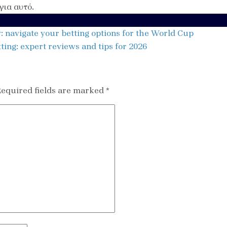
για αυτό.
 navigate your betting options for the World Cup
etting: expert reviews and tips for 2026
equired fields are marked
*