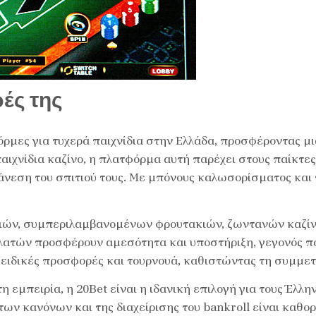
ές της
όρμες για τυχερά παιχνίδια στην Ελλάδα, προσφέροντας μι
αιχνίδια καζίνο, η πλατφόρμα αυτή παρέχει στους παίκτες
νεση του σπιτιού τους. Με μπόνους καλωσορίσματος και τ
ιδιών, συμπεριλαμβανομένων φρουτακιών, ζωντανών καζίν
τών προσφέρουν αμεσότητα και υποστήριξη, γεγονός που 
ειδικές προσφορές και τουρνουά, καθιστώντας τη συμμετ
 εμπειρία, η 20Bet είναι η ιδανική επιλογή για τους Έλλη
ων κανόνων και της διαχείρισης του bankroll είναι καθορ